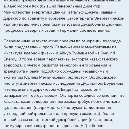
мировых трендах декарбонизации угольной промышленности,
а Ханс Йорген Кох (бывший генеральный директор
Министерства энергетики Дании) и Ральф Дикель (бывший
директор по транзиту и торговле Секретариата Энергетической
хартии) поделились опытом и вызовами декарбонизационных
процессов Северных стран и Германии соответственно.
Современные казахстанские проекты по генерации водорода
были представлены проф. Галымжаном Мамытбековым из
Института ядерной физики и Айнур Тумышевой из Svevind
Energy. В то же время перспективы экспорта казахстанского
водорода, с учетом развития технологий его хранения и
транспорта и были подробно обсуждены независимым
экспертом Юрием Мельниковым, экспертом Оксфордского
института энергетических исследований Джулианом Боуденом
и генеральным директором «Линде Газ Казахстан»
Батыржаном Тергеусизовым. Эксперты сошлись во мнении, что
казахстанская водородная программа требует более четкого
целеполагания (например, как инструмента достижения
углеродной нейтральности или продукта экспорта), более
тесной связи со стратегией декарбонизации (в частности,
стимулирования внутреннего спроса на H2) и более