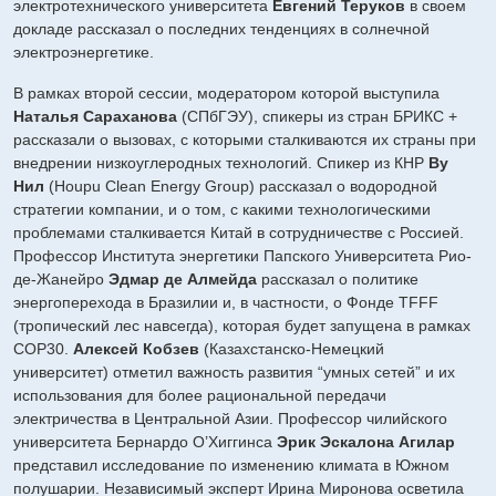
электротехнического университета
Евгений Теруков
в своем
докладе рассказал о последних тенденциях в солнечной
электроэнергетике.
В рамках второй сессии, модератором которой выступила
Наталья Сараханова
(СПбГЭУ), спикеры из стран БРИКС +
рассказали о вызовах, с которыми сталкиваются их страны при
внедрении низкоуглеродных технологий. Спикер из КНР
Ву
Нил
(Houpu Clean Energy Group) рассказал о водородной
стратегии компании, и о том, с какими технологическими
проблемами сталкивается Китай в сотрудничестве с Россией.
Профессор Института энергетики Папского Университета Рио-
де-Жанейро
Эдмар де Алмейда
рассказал о политике
энергоперехода в Бразилии и, в частности, о Фонде TFFF
(тропический лес навсегда), которая будет запущена в рамках
COP30.
Алексей Кобзев
(Казахстанско-Немецкий
университет) отметил важность развития “умных сетей” и их
использования для более рациональной передачи
электричества в Центральной Азии. Профессор чилийского
университета Бернардо О’Хиггинса
Эрик Эскалона Агилар
представил исследование по изменению климата в Южном
полушарии. Независимый эксперт Ирина Миронова осветила