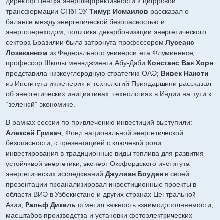
директор Центра энергоэффективности и цифровой
трансформации СПбГЭУ
Тимур Исмаилов
рассказал о
балансе между энергетической безопасностью и
энергопереходом; политика декарбонизации энергетического
сектора Бразилии была затронута профессором
Лусеано
Лозеканном
из Федерального университета Флуминенсе;
профессор Школы менеджмента Абу-Даби
Констанс Ван Хорн
представила низкоуглеродную стратегию ОАЭ;
Вивек Наноти
из Института инженерии и технологий Приядаршини рассказал
об энергетических инициативах, технологиях в Индии на пути к
“зеленой” экономике.
В рамках сессии по привлечению инвестиций выступили:
Алексей Гривач
, Фонд национальной энергетической
безопасности, с презентацией о ключевой роли
инвестирования в традиционные виды топлива для развития
устойчивой энергетики; эксперт Оксфордского института
энергетических исследований
Джулиан Боуден
в своей
презентации проанализировал инвестиционные проекты в
области ВИЭ в Узбекистане и других странах Центральной
Азии;
Ральф Дикель
отметил важность взаимодополняемости,
масштабов производства и установки фотоэлектрических