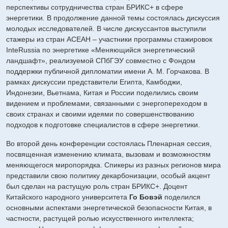
перспективы сотрудничества стран БРИКС+ в сфере
энергетики
.
В продолжение данной темы состоялась дискуссия
молодых исследователей. В числе дискуссантов выступили
стажеры из стран АСЕАН – участники программы стажировок
InteRussia по энергетике «Меняющийся энергетический
ландшафт», реализуемой СПбГЭУ совместно с Фондом
поддержки публичной дипломатии имени А. М. Горчакова. В
рамках дискуссии представители Египта, Камбоджи,
Индонезии, Вьетнама, Китая и России поделились своим
видением и проблемами, связанными с энергопереходом в
своих странах и своими идеями по совершенствованию
подходов к подготовке специалистов в сфере энергетики.
Во второй день конференции состоялась Пленарная сессия,
посвященная изменению климата, вызовам и возможностям
меняющегося миропорядка. Спикеры из разных регионов мира
представили свою политику декарбонизации, особый акцент
был сделан на растущую роль стран БРИКС+. Доцент
Китайского народного университета
Го Бовэй
поделился
основными аспектами энергетической безопасности Китая, в
частности, растущей ролью искусственного интеллекта;