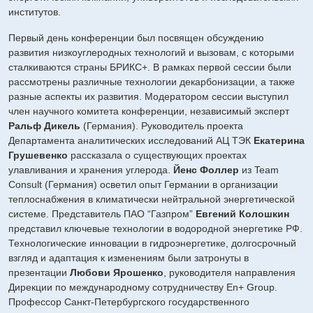
институтов.
Первый день конференции был посвящен обсуждению
развития низкоуглеродных технологий и вызовам, с которыми
сталкиваются страны БРИКС+. В рамках первой сессии были
рассмотрены различные технологии декарбонизации, а также
разные аспекты их развития. Модератором сессии выступил
член научного комитета конференции, независимый эксперт
Ральф Дикель
(Германия). Руководитель проекта
Департамента аналитических исследований АЦ ТЭК
Екатерина
Грушевенко
рассказала о существующих проектах
улавливания и хранения углерода.
Йенс Фоллер
из Team
Consult (Германия) осветил опыт Германии в организации
теплоснабжения в климатически нейтральной энергетической
системе. Представитель ПАО “Газпром”
Евгений Колошкин
представил ключевые технологии в водородной энергетике РФ.
Технологические инновации в гидроэнергетике, долгосрочный
взгляд и адаптация к изменениям были затронуты в
презентации
Любови Ярошенко
, руководителя направления
Дирекции по международному сотрудничеству En+ Group.
Профессор Санкт-Петербургского государственного